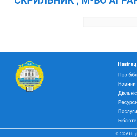
СКРИЛЬНИК ; М-ВО АГРА
Навігац
Про бібл
Новини
Діяльні
Ресурс
Послуги
Бібліот
© 2026 Націо