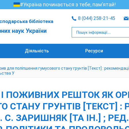
#Україна починається з тебе, пам’ятай!
8 (044) 258-21-45
сподарська бібліотека
рних наук України
Діяльність
Ресурси
ля поліпшення гумусового стану грунтів [Текст] : рекомендації / О. 
льства У
І ПОЖИВНИХ РЕШТОК ЯК ОР
СТАНУ ГРУНТІВ [ТЕКСТ] : РЕ
С. ЗАРИШНЯК [ТА ІН.] ; РЕД. 