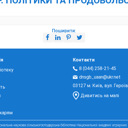
Р. ПОЛІТИКИ ТА ПРОДОВОЛЬ
Поширити:
ія
Контакти
8 (044) 258-21-45
іотеку
dnsgb_uaan@ukr.net
03127 м. Київ, вул. Герої
сть
и
Дивитись на мапі
екарям
нальна наукова сільськогосподарська бібліотека Національної академії аграрних