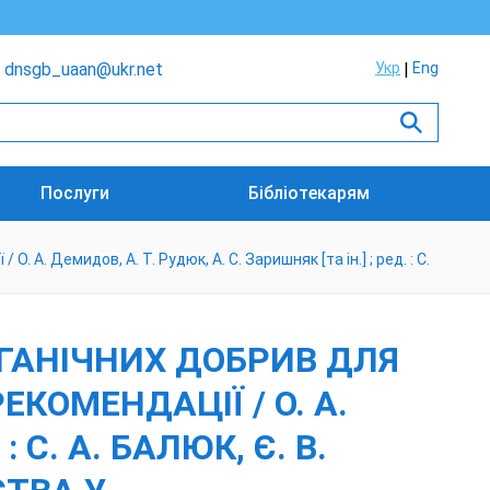
dnsgb_uaan@ukr.net
Укр
Eng
Послуги
Бібліотекарям
А. Демидов, А. Т. Рудюк, А. С. Заришняк [та ін.] ; ред. : С.
ГАНІЧНИХ ДОБРИВ ДЛЯ
КОМЕНДАЦІЇ / О. А.
: С. А. БАЛЮК, Є. В.