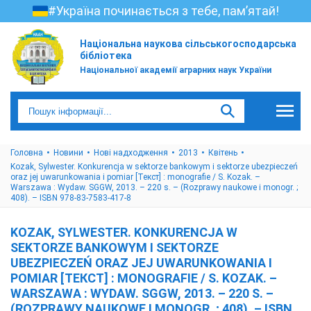
#Україна починається з тебе, пам’ятай!
Національна наукова сільськогосподарська
бібліотека
Національної академії аграрних наук України
Головна
Новини
Нові надходження
2013
Квітень
Kozak, Sylwester. Konkurencja w sektorze bankowym i sektorze ubezpieczeń
oraz jej uwarunkowania i pomiar [Текст] : monografie / S. Kozak. –
Warszawa : Wydaw. SGGW, 2013. – 220 s. – (Rozprawy naukowe i monogr. ;
408). – ISBN 978-83-7583-417-8
KOZAK, SYLWESTER. KONKURENCJA W
SEKTORZE BANKOWYM I SEKTORZE
UBEZPIECZEŃ ORAZ JEJ UWARUNKOWANIA I
POMIAR [ТЕКСТ] : MONOGRAFIE / S. KOZAK. –
WARSZAWA : WYDAW. SGGW, 2013. – 220 S. –
(ROZPRAWY NAUKOWE I MONOGR. ; 408). – ISBN