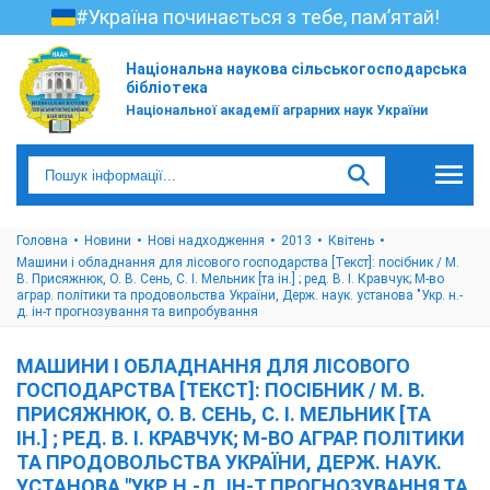
#Україна починається з тебе, пам’ятай!
Національна наукова сільськогосподарська
бібліотека
Національної академії аграрних наук України
Головна
Новини
Нові надходження
2013
Квітень
Машини і обладнання для лісового господарства [Текст]: посібник / М.
В. Присяжнюк, О. В. Сень, С. І. Мельник [та ін.] ; ред. В. І. Кравчук; М-во
аграр. політики та продовольства України, Держ. наук. установа "Укр. н.-
д. ін-т прогнозування та випробування
МАШИНИ І ОБЛАДНАННЯ ДЛЯ ЛІСОВОГО
ГОСПОДАРСТВА [ТЕКСТ]: ПОСІБНИК / М. В.
ПРИСЯЖНЮК, О. В. СЕНЬ, С. І. МЕЛЬНИК [ТА
ІН.] ; РЕД. В. І. КРАВЧУК; М-ВО АГРАР. ПОЛІТИКИ
ТА ПРОДОВОЛЬСТВА УКРАЇНИ, ДЕРЖ. НАУК.
УСТАНОВА "УКР. Н.-Д. ІН-Т ПРОГНОЗУВАННЯ ТА