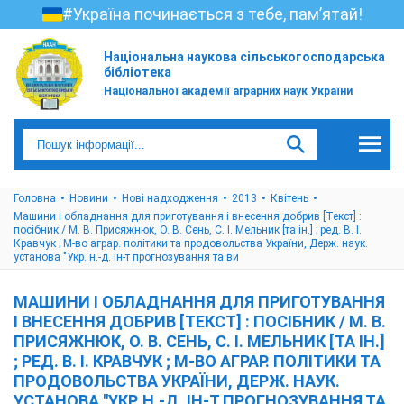
#Україна починається з тебе, пам’ятай!
Національна наукова сільськогосподарська
бібліотека
Національної академії аграрних наук України
Головна
Новини
Нові надходження
2013
Квітень
Машини і обладнання для приготування і внесення добрив [Текст] :
посібник / М. В. Присяжнюк, О. В. Сень, С. І. Мельник [та ін.] ; ред. В. І.
Кравчук ; М-во аграр. політики та продовольства України, Держ. наук.
установа "Укр. н.-д. ін-т прогнозування та ви
МАШИНИ І ОБЛАДНАННЯ ДЛЯ ПРИГОТУВАННЯ
І ВНЕСЕННЯ ДОБРИВ [ТЕКСТ] : ПОСІБНИК / М. В.
ПРИСЯЖНЮК, О. В. СЕНЬ, С. І. МЕЛЬНИК [ТА ІН.]
; РЕД. В. І. КРАВЧУК ; М-ВО АГРАР. ПОЛІТИКИ ТА
ПРОДОВОЛЬСТВА УКРАЇНИ, ДЕРЖ. НАУК.
УСТАНОВА "УКР. Н.-Д. ІН-Т ПРОГНОЗУВАННЯ ТА