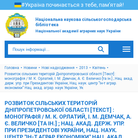
#Україна починається з тебе, пам’ятай!
Національна наукова сільськогосподарська
бібліотека
Національної академії аграрних наук України
Головна
Новини
Нові надходження
2013
Квітень
Розвиток сільських територій Дніпропетровської області [Текст] :
монографія / М. К. Орлатий, І. М. Демчак, А. Є. Величко [та ін.] ; Нац. акад.
держ. упр. при Президентові України, Нац. наук. центр "Ін-т аграр.
економіки" Нац. акад. аграр. наук України, Ук
РОЗВИТОК СІЛЬСЬКИХ ТЕРИТОРІЙ
ДНІПРОПЕТРОВСЬКОЇ ОБЛАСТІ [ТЕКСТ] :
МОНОГРАФІЯ / М. К. ОРЛАТИЙ, І. М. ДЕМЧАК, А.
Є. ВЕЛИЧКО [ТА ІН.] ; НАЦ. АКАД. ДЕРЖ. УПР.
ПРИ ПРЕЗИДЕНТОВІ УКРАЇНИ, НАЦ. НАУК.
ЦЕНТР "ІН-Т АГРАР. ЕКОНОМІКИ" НАЦ. АКАД.