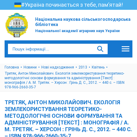
#Україна починається з тебе, пам’ятай!
Національна наукова сільськогосподарська
бібліотека
Національної академії аграрних наук України
Головна
Новини
Нові надходження
2013
Квітень
Третяк, Антон Миколайович. Екологія землекористування теоретико-
методологічні основи формування та адміністрування [Текст] :
монографія / А. М. Третяк. – Херсон : Грінь Д. С., 2012. – 440 с. – ISBN
978-966-2660-35-7
ТРЕТЯК, АНТОН МИКОЛАЙОВИЧ. ЕКОЛОГІЯ
ЗЕМЛЕКОРИСТУВАННЯ ТЕОРЕТИКО-
МЕТОДОЛОГІЧНІ ОСНОВИ ФОРМУВАННЯ ТА
АДМІНІСТРУВАННЯ [ТЕКСТ] : МОНОГРАФІЯ / А.
М. ТРЕТЯК. – ХЕРСОН : ГРІНЬ Д. С., 2012. – 440 С.
– ISBN 978-966-2660-35-7