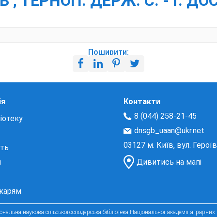
, ТЕРНОП. ДЕРЖ. С. - Г. ДОС
Поширити:
ія
Контакти
8 (044) 258-21-45
іотеку
dnsgb_uaan@ukr.net
03127 м. Київ, вул. Герої
сть
и
Дивитись на мапі
екарям
нальна наукова сільськогосподарська бібліотека Національної академії аграрних