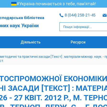
#Україна починається з тебе, пам’ятай!
8 (044) 258-21-45
сподарська бібліотека
рних наук України
Діяльність
Ресурси
ичні та практичні засади [Текст] : матеріали міжнар. наук. - практ.
ст.
ОСПРОМОЖНОЇ ЕКОНОМІКИ:
 ЗАСАДИ [ТЕКСТ] : МАТЕРІА
 - 27 КВІТ. 2012 Р., М. ТЕРНО