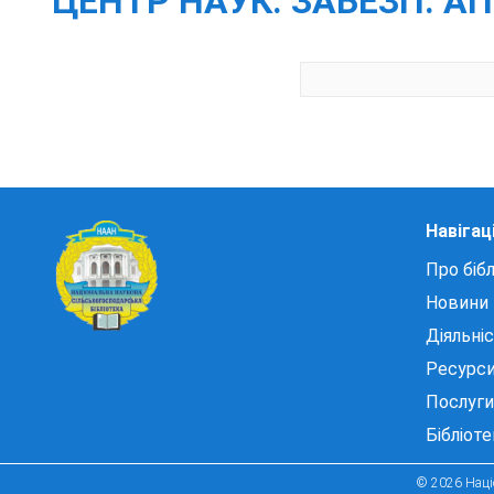
ЦЕНТР НАУК. ЗАБЕЗП. АПВ 
Навігац
Про бібл
Новини
Діяльні
Ресурс
Послуги
Бібліот
© 2026 Націо