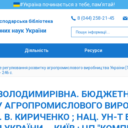
#Україна починається з тебе, пам’ятай!
8 (044) 258-21-45
сподарська бібліотека
рних наук України
Діяльність
Ресурси
гулювання розвитку агропромислового виробництва України [Текст]
 246 с.
 ВОЛОДИМИРІВНА. БЮДЖЕТ
У АГРОПРОМИСЛОВОГО ВИРО
. В. КИРИЧЕНКО ; НАЦ. УН-Т 