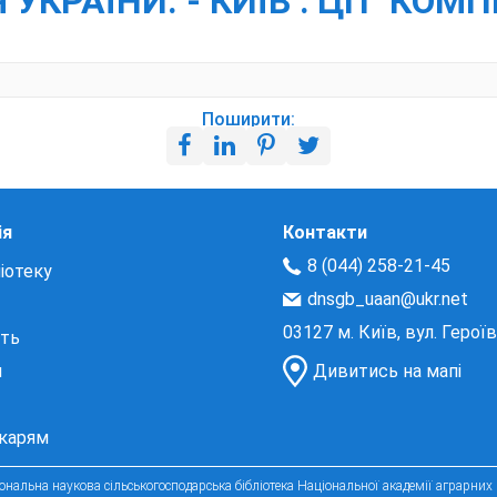
АЇНИ. - КИЇВ : ЦП "КОМПРИН
Поширити:
ія
Контакти
8 (044) 258-21-45
іотеку
dnsgb_uaan@ukr.net
03127 м. Київ, вул. Герої
сть
и
Дивитись на мапі
екарям
нальна наукова сільськогосподарська бібліотека Національної академії аграрних