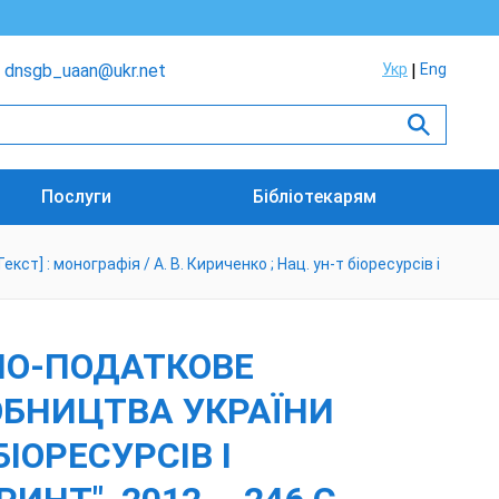
dnsgb_uaan@ukr.net
Укр
Eng
Послуги
Бібліотекарям
 : монографія / А. В. Кириченко ; Нац. ун-т біоресурсів і
НО-ПОДАТКОВЕ
БНИЦТВА УКРАЇНИ
БІОРЕСУРСІВ І