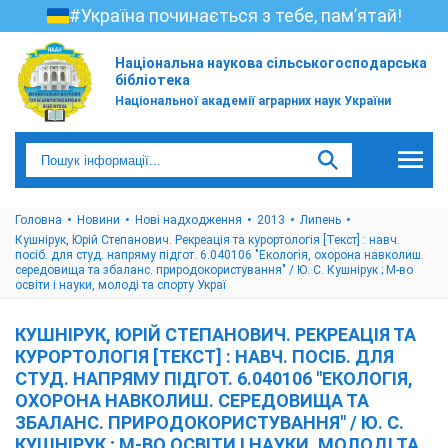
#Україна починається з тебе, пам’ятай!
Національна наукова сільськогосподарська
бібліотека
Національної академії аграрних наук України
Головна
Новини
Нові надходження
2013
Липень
Кушнірук, Юрій Степанович. Рекреація та курортологія [Текст] : навч.
посіб. для студ. напряму підгот. 6.040106 "Екологія, охорона навколиш.
середовища та збаланс. природокористування" / Ю. С. Кушнірук ; М-во
освіти і науки, молоді та спорту Украї
КУШНІРУК, ЮРІЙ СТЕПАНОВИЧ. РЕКРЕАЦІЯ ТА
КУРОРТОЛОГІЯ [ТЕКСТ] : НАВЧ. ПОСІБ. ДЛЯ
СТУД. НАПРЯМУ ПІДГОТ. 6.040106 "ЕКОЛОГІЯ,
ОХОРОНА НАВКОЛИШ. СЕРЕДОВИЩА ТА
ЗБАЛАНС. ПРИРОДОКОРИСТУВАННЯ" / Ю. С.
КУШНІРУК ; М-ВО ОСВІТИ І НАУКИ, МОЛОДІ ТА