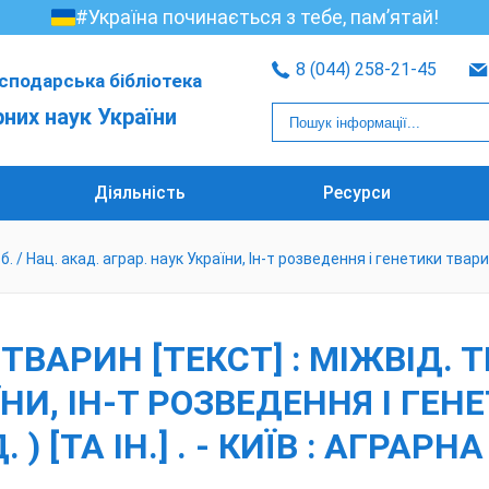
#Україна починається з тебе, пам’ятай!
8 (044) 258-21-45
сподарська бібліотека
рних наук України
Діяльність
Ресурси
/ Нац. акад. аграр. наук України, Ін-т розведення і генетики тварин ; ре
ВАРИН [ТЕКСТ] : МІЖВІД. ТЕ
НИ, ІН-Т РОЗВЕДЕННЯ І ГЕНЕ
 ) [ТА ІН.] . - КИЇВ : АГРАРН