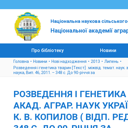
Національна наукова сільського
Національної академії агра
Про бібліотеку
Новини
Головна
Новини
Нові надходження
2013
Липень
Розведення і генетика тварин [Текст] : міжвід. темат. наук. зб. 
наука, Вип. 46, 2011. – 348 с. До 90-річчя за
РОЗВЕДЕННЯ І ГЕНЕТИКА Т
АКАД. АГРАР. НАУК УКРАЇ
К. В. КОПИЛОВ ( ВІДП. РЕД.