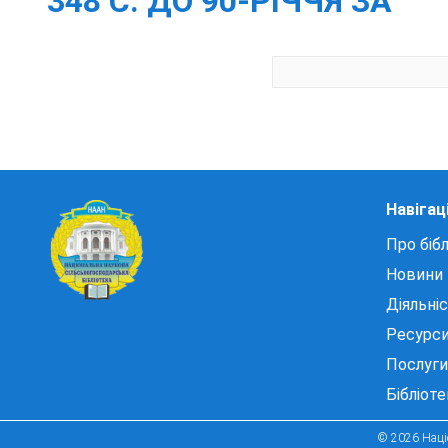
348 С. ДО 90-РІЧЧЯ ЗА
Навігац
Про бібл
Новини
Діяльні
Ресурс
Послуги
Бібліот
© 2026 Націо