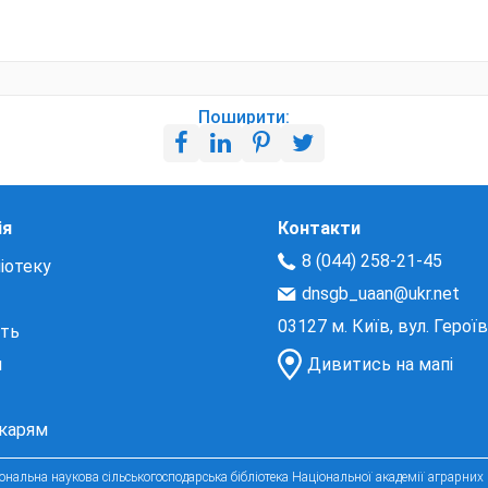
Поширити:
ія
Контакти
8 (044) 258-21-45
іотеку
dnsgb_uaan@ukr.net
03127 м. Київ, вул. Герої
сть
и
Дивитись на мапі
екарям
нальна наукова сільськогосподарська бібліотека Національної академії аграрних