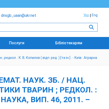
dnsgb_uaan@ukr.net
Укр
Eng
Послуги
Бібліотекарям
дкол. : К. В. Копилов ( відп. ред. ) [та ін.] . - Київ : Аграрна
МАТ. НАУК. ЗБ. / НАЦ.
ТИКИ ТВАРИН ; РЕДКОЛ. :
А НАУКА, ВИП. 46, 2011. –