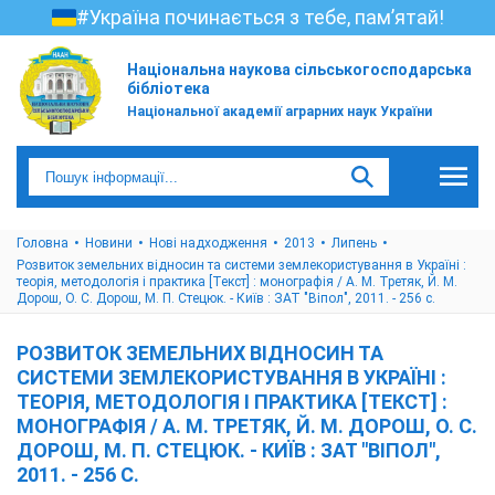
#Україна починається з тебе, пам’ятай!
Національна наукова сільськогосподарська
бібліотека
Національної академії аграрних наук України
Головна
Новини
Нові надходження
2013
Липень
Розвиток земельних відносин та системи землекористування в Україні :
теорія, методологія і практика [Текст] : монографія / А. М. Третяк, Й. М.
Дорош, О. С. Дорош, М. П. Стецюк. - Київ : ЗАТ "Віпол", 2011. - 256 с.
РОЗВИТОК ЗЕМЕЛЬНИХ ВІДНОСИН ТА
СИСТЕМИ ЗЕМЛЕКОРИСТУВАННЯ В УКРАЇНІ :
ТЕОРІЯ, МЕТОДОЛОГІЯ І ПРАКТИКА [ТЕКСТ] :
МОНОГРАФІЯ / А. М. ТРЕТЯК, Й. М. ДОРОШ, О. С.
ДОРОШ, М. П. СТЕЦЮК. - КИЇВ : ЗАТ "ВІПОЛ",
2011. - 256 С.