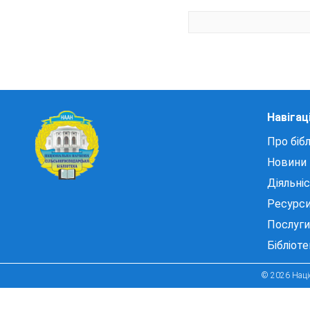
Навігац
Про бібл
Новини
Діяльні
Ресурс
Послуги
Бібліот
© 2026 Націо