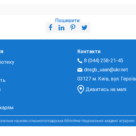
Поширити:
ія
Контакти
8 (044) 258-21-45
іотеку
dnsgb_uaan@ukr.net
03127 м. Київ, вул. Герої
сть
и
Дивитись на мапі
екарям
нальна наукова сільськогосподарська бібліотека Національної академії аграрних