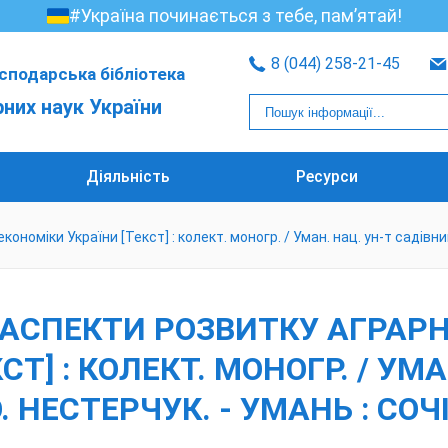
#Україна починається з тебе, пам’ятай!
8 (044) 258-21-45
сподарська бібліотека
рних наук України
Діяльність
Ресурси
оміки України [Текст] : колект. моногр. / Уман. нац. ун-т садівництв
 АСПЕКТИ РОЗВИТКУ АГРАРН
Т] : КОЛЕКТ. МОНОГР. / УМА
 НЕСТЕРЧУК. - УМАНЬ : СОЧІ