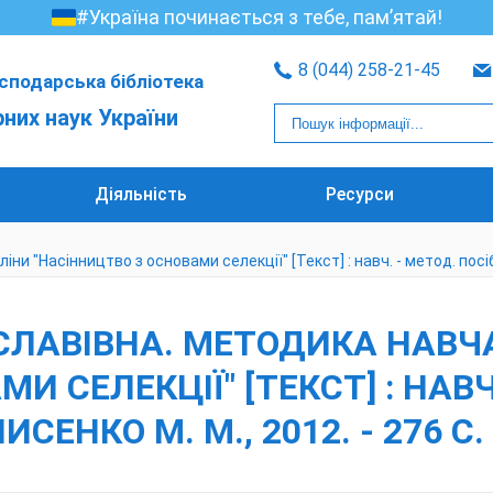
#Україна починається з тебе, пам’ятай!
8 (044) 258-21-45
сподарська бібліотека
рних наук України
Діяльність
Ресурси
"Насінництво з основами селекції" [Текст] : навч. - метод. посіб. / 
ІСЛАВІВНА. МЕТОДИКА НАВ
 СЕЛЕКЦІЇ" [ТЕКСТ] : НАВЧ. 
ИСЕНКО М. М., 2012. - 276 С.