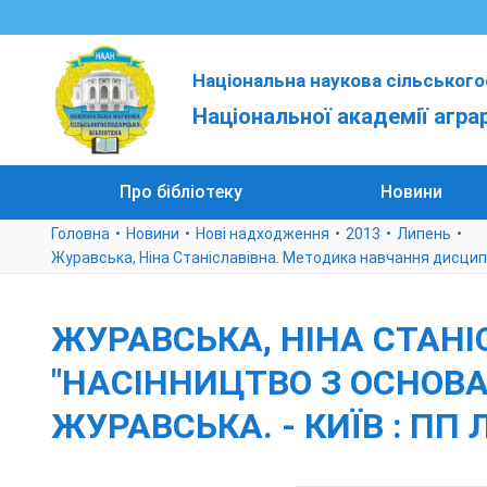
Національна наукова сільського
Національної академії агра
Про бібліотеку
Новини
Головна
Новини
Нові надходження
2013
Липень
Журавська, Ніна Станіславівна. Методика навчання дисципліни 
ЖУРАВСЬКА, НІНА СТАН
"НАСІННИЦТВО З ОСНОВАМИ
ЖУРАВСЬКА. - КИЇВ : ПП Л