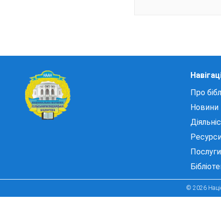
Навігац
Про бібл
Новини
Діяльні
Ресурс
Послуги
Бібліот
© 2026 Націо