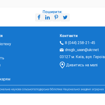
Поширити:
ія
Контакти
8 (044) 258-21-45
іотеку
dnsgb_uaan@ukr.net
03127 м. Київ, вул. Герої
сть
и
Дивитись на мапі
екарям
нальна наукова сільськогосподарська бібліотека Національної академії аграрних