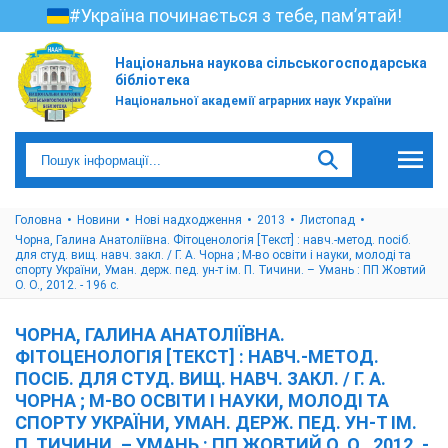
#Україна починається з тебе, пам’ятай!
Національна наукова сільськогосподарська
бібліотека
Національної академії аграрних наук України
Головна
Новини
Нові надходження
2013
Листопад
Чорна, Галина Анатоліївна. Фітоценологія [Текст] : навч.-метод. посіб.
для студ. вищ. навч. закл. / Г. А. Чорна ; М-во освіти і науки, молоді та
спорту України, Уман. держ. пед. ун-т ім. П. Тичини. – Умань : ПП Жовтий
О. О., 2012. - 196 с.
ЧОРНА, ГАЛИНА АНАТОЛІЇВНА.
ФІТОЦЕНОЛОГІЯ [ТЕКСТ] : НАВЧ.-МЕТОД.
ПОСІБ. ДЛЯ СТУД. ВИЩ. НАВЧ. ЗАКЛ. / Г. А.
ЧОРНА ; М-ВО ОСВІТИ І НАУКИ, МОЛОДІ ТА
СПОРТУ УКРАЇНИ, УМАН. ДЕРЖ. ПЕД. УН-Т ІМ.
П. ТИЧИНИ. – УМАНЬ : ПП ЖОВТИЙ О. О., 2012. -