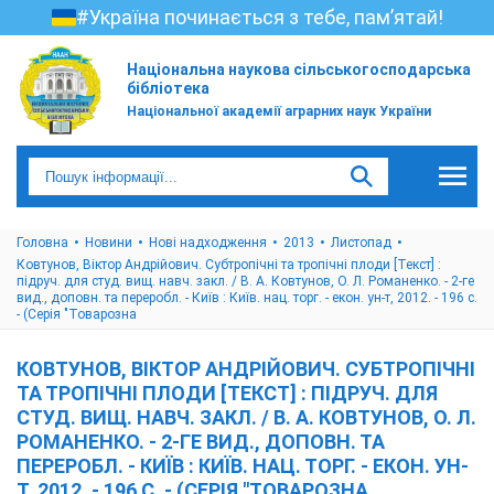
#Україна починається з тебе, пам’ятай!
Національна наукова сільськогосподарська
бібліотека
Національної академії аграрних наук України
Головна
Новини
Нові надходження
2013
Листопад
Ковтунов, Віктор Андрійович. Субтропічні та тропічні плоди [Текст] :
підруч. для студ. вищ. навч. закл. / В. А. Ковтунов, О. Л. Романенко. - 2-ге
вид., доповн. та переробл. - Київ : Київ. нац. торг. - екон. ун-т, 2012. - 196 с.
- (Серія "Товарозна
КОВТУНОВ, ВІКТОР АНДРІЙОВИЧ. СУБТРОПІЧНІ
ТА ТРОПІЧНІ ПЛОДИ [ТЕКСТ] : ПІДРУЧ. ДЛЯ
СТУД. ВИЩ. НАВЧ. ЗАКЛ. / В. А. КОВТУНОВ, О. Л.
РОМАНЕНКО. - 2-ГЕ ВИД., ДОПОВН. ТА
ПЕРЕРОБЛ. - КИЇВ : КИЇВ. НАЦ. ТОРГ. - ЕКОН. УН-
Т, 2012. - 196 С. - (СЕРІЯ "ТОВАРОЗНА