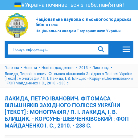
#Україна починається з тебе, пам’ятай!
Національна наукова сільськогосподарська
бібліотека
Національної академії аграрних наук України
Головна
Новини
Нові надходження
2013
Листопад
Лакида, Петро Іванович. Фітомаса вільшняків Західного Полісся України
[Текст] : монографія / П. І. Лакида, І. В. Блищик. - Корсунь-Шевченківський
: ФОП Майдаченко І. С., 2010. - 238 с.
ЛАКИДА, ПЕТРО ІВАНОВИЧ. ФІТОМАСА
ВІЛЬШНЯКІВ ЗАХІДНОГО ПОЛІССЯ УКРАЇНИ
[ТЕКСТ] : МОНОГРАФІЯ / П. І. ЛАКИДА, І. В.
БЛИЩИК. - КОРСУНЬ-ШЕВЧЕНКІВСЬКИЙ : ФОП
МАЙДАЧЕНКО І. С., 2010. - 238 С.