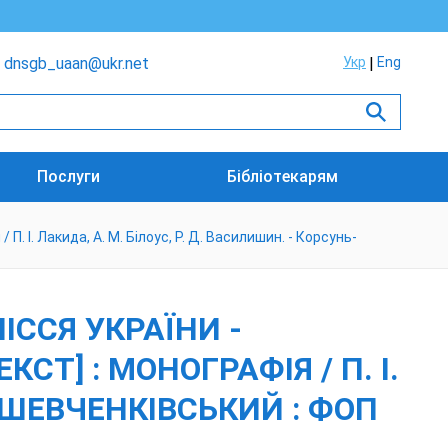
dnsgb_uaan@ukr.net
Укр
Eng
Послуги
Бібліотекарям
 І. Лакида, А. М. Білоус, Р. Д. Василишин. - Корсунь-
ІССЯ УКРАЇНИ -
Т] : МОНОГРАФІЯ / П. І.
Ь-ШЕВЧЕНКІВСЬКИЙ : ФОП