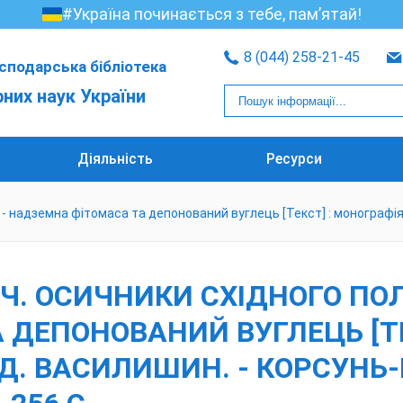
#Україна починається з тебе, пам’ятай!
8 (044) 258-21-45
сподарська бібліотека
рних наук України
Діяльність
Ресурси
 надземна фітомаса та депонований вуглець [Текст] : монографія / П.
Ч. ОСИЧНИКИ СХІДНОГО ПОЛ
ЕПОНОВАНИЙ ВУГЛЕЦЬ [ТЕКС
Р. Д. ВАСИЛИШИН. - КОРСУН