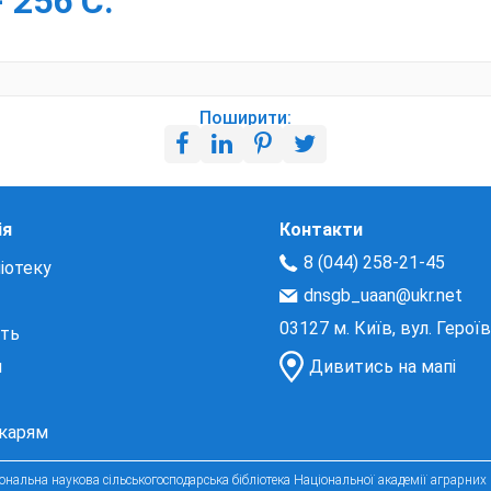
 256 С.
Поширити:
ія
Контакти
8 (044) 258-21-45
іотеку
dnsgb_uaan@ukr.net
03127 м. Київ, вул. Герої
сть
и
Дивитись на мапі
екарям
нальна наукова сільськогосподарська бібліотека Національної академії аграрних