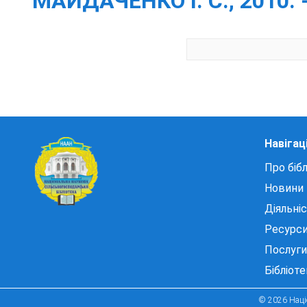
МАЙДАЧЕНКО І. С., 2010. -
Навігац
Про бібл
Новини
Діяльні
Ресурс
Послуги
Бібліот
© 2026 Націо