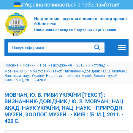
#Україна починається з тебе, пам’ятай!
Національна наукова сільськогосподарська
бібліотека
Національної академії аграрних наук України
Головна
Новини
Нові надходження
2013
Листопад
Мовчан, Ю. В. Риби України [Текст] : визначник-довідник / Ю. В. Мовчан ;
Нац. акад. наук України, Нац. наук. - природн. музей, Зоолог. музей . -
Київ : [б. и.], 2011. - 420 с.
МОВЧАН, Ю. В. РИБИ УКРАЇНИ [ТЕКСТ] :
ВИЗНАЧНИК-ДОВІДНИК / Ю. В. МОВЧАН ; НАЦ.
АКАД. НАУК УКРАЇНИ, НАЦ. НАУК. - ПРИРОДН.
МУЗЕЙ, ЗООЛОГ. МУЗЕЙ . - КИЇВ : [Б. И.], 2011. -
420 С.