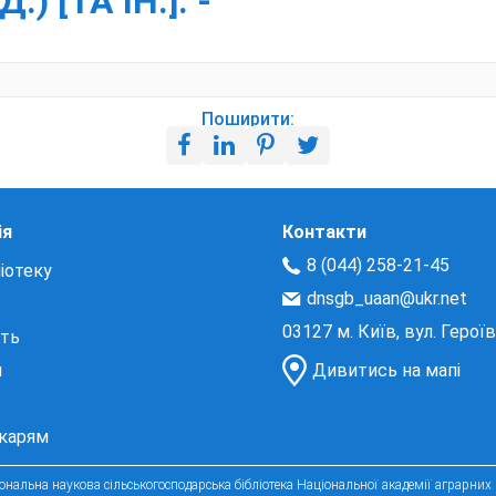
) [ТА ІН.]. -
Поширити:
ія
Контакти
8 (044) 258-21-45
іотеку
dnsgb_uaan@ukr.net
03127 м. Київ, вул. Герої
сть
и
Дивитись на мапі
екарям
нальна наукова сільськогосподарська бібліотека Національної академії аграрних