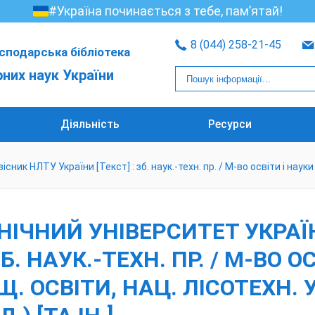
#Україна починається з тебе, пам’ятай!
8 (044) 258-21-45
сподарська бібліотека
рних наук України
Діяльність
Ресурси
ник НЛТУ України [Текст] : зб. наук.-техн. пр. / М-во освіти і науки
ІЧНИЙ УНІВЕРСИТЕТ УКРАЇ
Б. НАУК.-ТЕХН. ПР. / М-ВО О
. ОСВІТИ, НАЦ. ЛІСОТЕХН. У