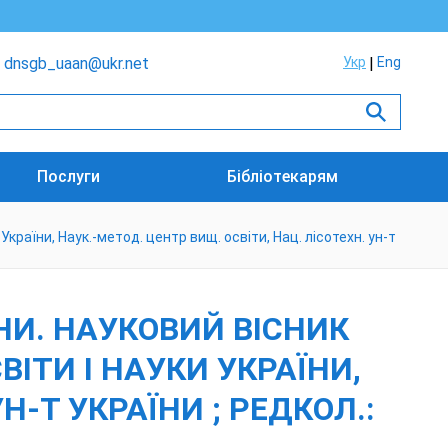
dnsgb_uaan@ukr.net
Укр
Eng
Послуги
Бібліотекарям
 України, Наук.-метод. центр вищ. освіти, Нац. лісотехн. ун-т
НИ. НАУКОВИЙ ВІСНИК
СВІТИ І НАУКИ УКРАЇНИ,
Н-Т УКРАЇНИ ; РЕДКОЛ.: