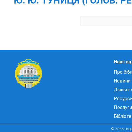
Ю. Ю. ТУНИЦЯ (ГОЛОВ. РЕД.
Навігац
Про бібл
Новини
Діяльні
Ресурс
Послуги
Бібліот
© 2026 Націо