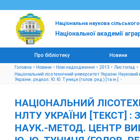
Національна наукова сільського
Національної академії агра
Про бібліотеку
Новини
Головна
Новини
Нові надходження
2013
Листопад
Національний лісотехнічний університет України. Науковий віс
України ; редкол.: Ю. Ю. Туниця (голов. ред.) [та ін.]. -
НАЦІОНАЛЬНИЙ ЛІСОТЕХН
НЛТУ УКРАЇНИ [ТЕКСТ] : З
НАУК.-МЕТОД. ЦЕНТР ВИЩ