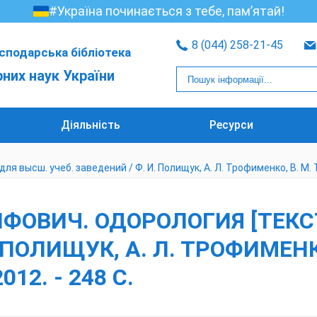
#Україна починається з тебе, пам’ятай!
8 (044) 258-21-45
сподарська бібліотека
рних наук України
Діяльність
Ресурси
 высш. учеб. заведений / Ф. И. Полищук, А. Л. Трофименко, В. М. Тур
ОВИЧ. ОДОРОЛОГИЯ [ТЕКСТ
 ПОЛИЩУК, А. Л. ТРОФИМЕНК
12. - 248 С.