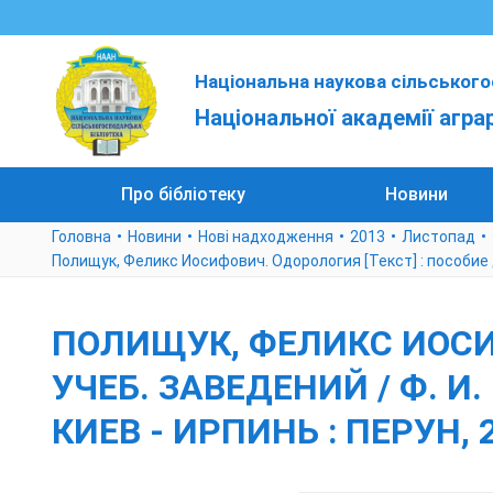
Національна наукова сільського
Національної академії агра
Про бібліотеку
Новини
Головна
Новини
Нові надходження
2013
Листопад
Полищук, Феликс Иосифович. Одорология [Текст] : пособие для
ПОЛИЩУК, ФЕЛИКС ИОСИФ
УЧЕБ. ЗАВЕДЕНИЙ / Ф. И.
КИЕВ - ИРПИНЬ : ПЕРУН, 20