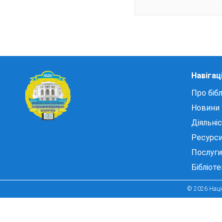
Навігац
Про бібл
Новини
Діяльні
Ресурс
Послуги
Бібліот
© 2026 Націо