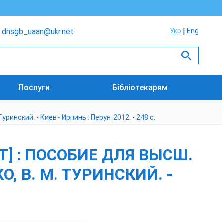
dnsgb_uaan@ukr.net
Укр
Eng
Послуги
Бібліотекарям
инский. - Киев - Ирпинь : Перун, 2012. - 248 с.
] : ПОСОБИЕ ДЛЯ ВЫСШ.
О, В. М. ТУРИНСКИЙ. -