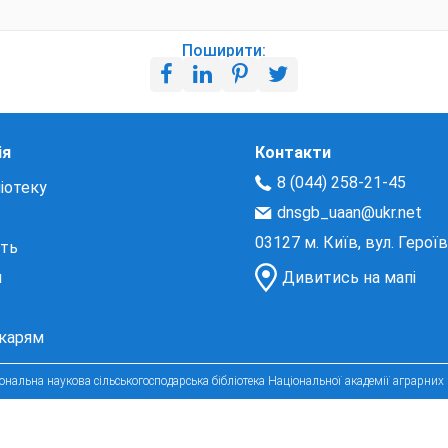
Поширити:
ія
Контакти
8 (044) 258-21-45
іотеку
dnsgb_uaan@ukr.net
03127 м. Київ, вул. Герої
сть
и
Дивитись на мапі
екарям
нальна наукова сільськогосподарська бібліотека Національної академії аграрних