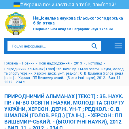
#Україна починається з тебе, пам’ятай!
Національна наукова сільськогосподарська
бібліотека
Національної академії аграрних наук України
Головна
Новини
Нові надходження
2013
Листопад
Природничий альманах [Текст] : зб. наук. пр. / М-во освіти і науки, молоді
та спорту України, Херсон. держ. ун-т ; редкол.: С. В. Шмалєй (голов. ред.)
[та ін.] . - Херсон : ПП Вишемир-ський. - (Біологічні науки), 2012. - Вип. 11. -
2012. - 234 с.
ПРИРОДНИЧИЙ АЛЬМАНАХ [ТЕКСТ] : ЗБ. НАУК.
ПР. / М-ВО ОСВІТИ І НАУКИ, МОЛОДІ ТА СПОРТУ
УКРАЇНИ, ХЕРСОН. ДЕРЖ. УН-Т ; РЕДКОЛ.: С. В.
ШМАЛЄЙ (ГОЛОВ. РЕД.) [ТА ІН.] . - ХЕРСОН : ПП
ВИШЕМИР-СЬКИЙ. - (БІОЛОГІЧНІ НАУКИ), 2012.
- ВИП. 11. - 2012. - 234 С.