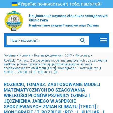
#Україна починається з тебе, пам’ятай!
Національна наукова сільськогосподарська
бібліотека
Національної академії аграрних наук України
Головна
Новини
Нові надходження
2013
Листопад
Rozbicki, Tomasz. Zastosowanie modeli matematycznych do szacowania
wielkości plonów pszenicy ozimej i jęczmienia jarego w aspekcie
spodziewanych zmian klimatu [Текст] : monografie / T. Rozbicki ; rec.: L.
Kuchar, J. Żarski ; ed. E. Ramus ; ed. (te
ROZBICKI, TOMASZ. ZASTOSOWANIE MODELI
MATEMATYCZNYCH DO SZACOWANIA
WIELKOŚCI PLONÓW PSZENICY OZIMEJ I
JĘCZMIENIA JAREGO W ASPEKCIE
SPODZIEWANYCH ZMIAN KLIMATU [ТЕКСТ] :
MONOGRAFIE / T. ROZBICKI ; REC.: L. KUCHAR, J.