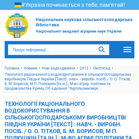
#Україна починається з тебе, пам’ятай!
Національна наукова сільськогосподарська
бібліотека
Національної академії аграрних наук України
Головна
Новини
Нові надходження
2013
Листопад
Технології раціонального водокористування в сільськогосподарському
виробництві Півдня України [Текст] : навч. - виробн. посіб. / О. О. Тітков,
Б. М. Борисов, М П. Полюшкін [та ін.] ; М-во аграр. політики та
продовольства Криму, Об`єднання "Укрсільськкомун
ТЕХНОЛОГІЇ РАЦІОНАЛЬНОГО
ВОДОКОРИСТУВАННЯ В
СІЛЬСЬКОГОСПОДАРСЬКОМУ ВИРОБНИЦТВІ
ПІВДНЯ УКРАЇНИ [ТЕКСТ] : НАВЧ. - ВИРОБН.
ПОСІБ. / О. О. ТІТКОВ, Б. М. БОРИСОВ, М П.
ПОЛЮШКІН [ТА ІН.] ; М-ВО АГРАР. ПОЛІТИКИ ТА