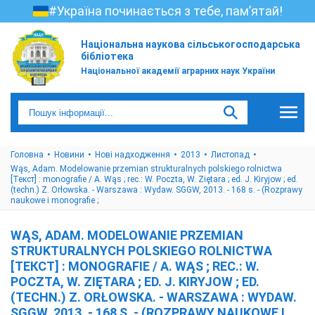
#Україна починається з тебе, пам’ятай!
Національна наукова сільськогосподарська
бібліотека
Національної академії аграрних наук України
Головна
Новини
Нові надходження
2013
Листопад
Wąs, Adam. Modelowanie przemian strukturalnych polskiego rolnictwa
[Текст] : monografie / A. Wąs ; rec.: W. Poczta, W. Ziętara ; ed. J. Kiryjow ; ed.
(techn.) Z. Orłowska. - Warszawa : Wydaw. SGGW, 2013. - 168 s. - (Rozprawy
naukowe i monografie ;
WĄS, ADAM. MODELOWANIE PRZEMIAN
STRUKTURALNYCH POLSKIEGO ROLNICTWA
[ТЕКСТ] : MONOGRAFIE / A. WĄS ; REC.: W.
POCZTA, W. ZIĘTARA ; ED. J. KIRYJOW ; ED.
(TECHN.) Z. ORŁOWSKA. - WARSZAWA : WYDAW.
SGGW, 2013. - 168 S. - (ROZPRAWY NAUKOWE I