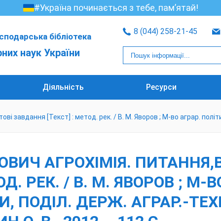
#Україна починається з тебе, пам’ятай!
8 (044) 258-21-45
сподарська бібліотека
рних наук України
Діяльність
Ресурси
і завдання [Текст] : метод. рек. / В. М. Яворов ; М-во аграр. політи
ОВИЧ АГРОХІМІЯ. ПИТАННЯ,В
. РЕК. / В. М. ЯВОРОВ ; М-В
 ПОДІЛ. ДЕРЖ. АГРАР.-ТЕХН