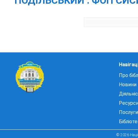
ПОДІЛЬСЬКИЙ : ФОП СИСИН 
Навігац
Про бібл
Новини
Діяльні
Ресурс
Послуги
Бібліот
© 2026 Націо