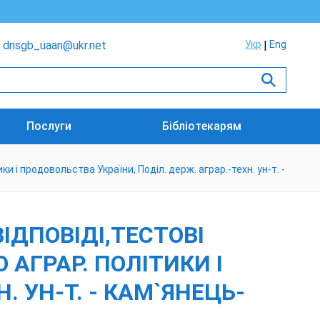
dnsgb_uaan@ukr.net
Укр
Eng
Послуги
Бібліотекарям
ки і продовольства України, Поділ. держ. аграр.-техн. ун-т. -
ІДПОВІДІ,ТЕСТОВІ
О АГРАР. ПОЛІТИКИ І
. УН-Т. - КАМ`ЯНЕЦЬ-