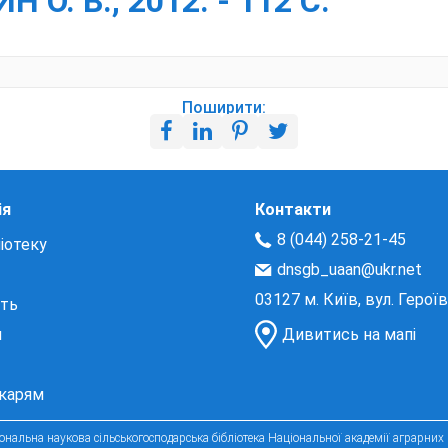
О. В., 2012. - 112 С.
Поширити:
ія
Контакти
8 (044) 258-21-45
іотеку
dnsgb_uaan@ukr.net
03127 м. Київ, вул. Герої
сть
и
Дивитись на мапі
екарям
нальна наукова сільськогосподарська бібліотека Національної академії аграрних