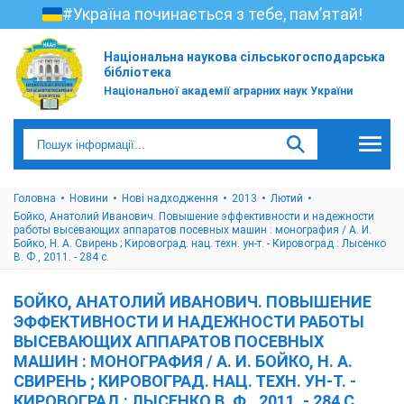
#Україна починається з тебе, пам’ятай!
Національна наукова сільськогосподарська
бібліотека
Національної академії аграрних наук України
Головна
Новини
Нові надходження
2013
Лютий
Бойко, Анатолий Иванович. Повышение эффективности и надежности
работы высевающих аппаратов посевных машин : монография / А. И.
Бойко, Н. А. Свирень ; Кировоград. нац. техн. ун-т. - Кировоград : Лысенко
В. Ф., 2011. - 284 с.
БОЙКО, АНАТОЛИЙ ИВАНОВИЧ. ПОВЫШЕНИЕ
ЭФФЕКТИВНОСТИ И НАДЕЖНОСТИ РАБОТЫ
ВЫСЕВАЮЩИХ АППАРАТОВ ПОСЕВНЫХ
МАШИН : МОНОГРАФИЯ / А. И. БОЙКО, Н. А.
СВИРЕНЬ ; КИРОВОГРАД. НАЦ. ТЕХН. УН-Т. -
КИРОВОГРАД : ЛЫСЕНКО В. Ф., 2011. - 284 С.