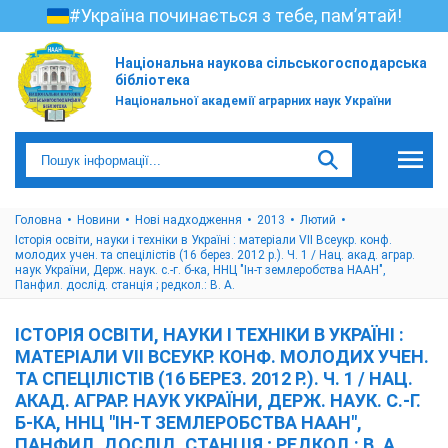
#Україна починається з тебе, пам’ятай!
Національна наукова сільськогосподарська
бібліотека
Національної академії аграрних наук України
Головна
Новини
Нові надходження
2013
Лютий
Історія освіти, науки і техніки в Україні : матеріали VII Всеукр. конф.
молодих учен. та спецілістів (16 берез. 2012 р.). Ч. 1 / Нац. акад. аграр.
наук України, Держ. наук. с.-г. б-ка, ННЦ "Ін-т землеробства НААН",
Панфил. дослід. станція ; редкол.: В. А.
ІСТОРІЯ ОСВІТИ, НАУКИ І ТЕХНІКИ В УКРАЇНІ :
МАТЕРІАЛИ VII ВСЕУКР. КОНФ. МОЛОДИХ УЧЕН.
ТА СПЕЦІЛІСТІВ (16 БЕРЕЗ. 2012 Р.). Ч. 1 / НАЦ.
АКАД. АГРАР. НАУК УКРАЇНИ, ДЕРЖ. НАУК. С.-Г.
Б-КА, ННЦ "ІН-Т ЗЕМЛЕРОБСТВА НААН",
ПАНФИЛ. ДОСЛІД. СТАНЦІЯ ; РЕДКОЛ.: В. А.