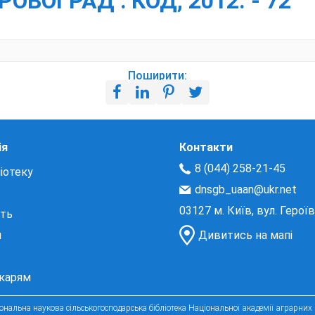
КІРОВОГРАД : КОД, 2012. - 72
Поширити:
ія
Контакти
8 (044) 258-21-45
іотеку
dnsgb_uaan@ukr.net
03127 м. Київ, вул. Герої
сть
и
Дивитись на мапі
екарям
нальна наукова сільськогосподарська бібліотека Національної академії аграрних