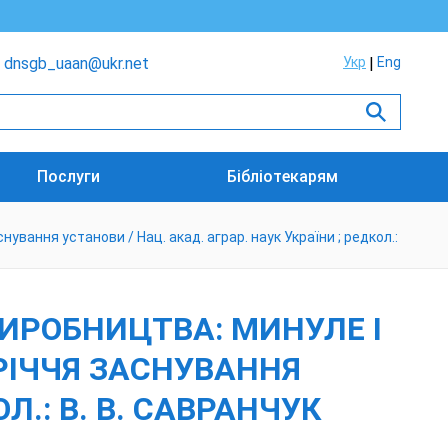
dnsgb_uaan@ukr.net
Укр
Eng
Послуги
Бібліотекарям
ування установи / Нац. акад. аграр. наук України ; редкол.:
ИРОБНИЦТВА: МИНУЛЕ І
0-РІЧЧЯ ЗАСНУВАННЯ
Л.: В. В. САВРАНЧУК