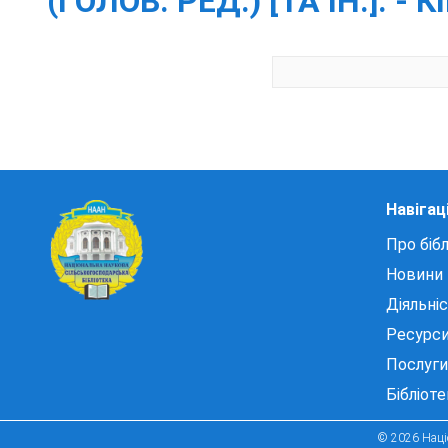
(ГОЛОВ. РЕД.) [ТА ІН.]. - 
Навігац
Про бібл
Новини
Діяльні
Ресурс
Послуги
Бібліот
© 2026 Націо