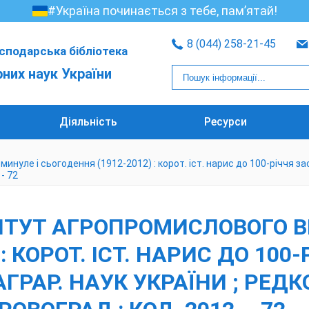
#Україна починається з тебе, пам’ятай!
8 (044) 258-21-45
сподарська бібліотека
рних наук України
Діяльність
Ресурси
уле і сьогодення (1912-2012) : корот. іст. нарис до 100-річчя засн
 - 72
ИТУТ АГРОПРОМИСЛОВОГО В
: КОРОТ. ІСТ. НАРИС ДО 10
ГРАР. НАУК УКРАЇНИ ; РЕДКО