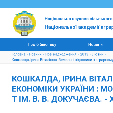
Національна наукова сільського
Національної академії агра
Про бібліотеку
Новини
Головна
Новини
Нові надходження
2013
Лютий
Кошкалда, Ірина Віталіївна. Земельні відносини в аграрному сек
КОШКАЛДА, ІРИНА ВІТАЛ
ЕКОНОМІКИ УКРАЇНИ : МОН
Т ІМ. В. В. ДОКУЧАЄВА. - Х