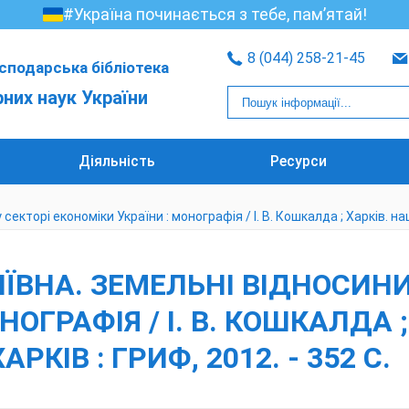
#Україна починається з тебе, пам’ятай!
8 (044) 258-21-45
сподарська бібліотека
рних наук України
Діяльність
Ресурси
торі економіки України : монографія / І. В. Кошкалда ; Харків. нац. аг
ІЇВНА. ЗЕМЕЛЬНІ ВІДНОСИН
ОГРАФІЯ / І. В. КОШКАЛДА ; 
АРКІВ : ГРИФ, 2012. - 352 С.