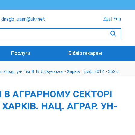
dnsgb_uaan@ukr.net
Укр
Eng
Послуги
Бібліотекарям
рар. ун-т ім. В. В. Докучаєва. - Харків : Гриф, 2012. - 352 с.
И В АГРАРНОМУ СЕКТОРІ
ХАРКІВ. НАЦ. АГРАР. УН-