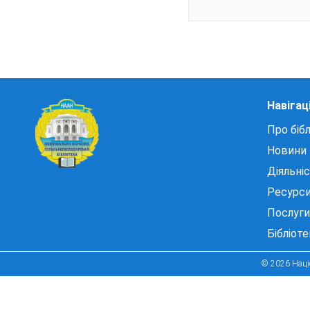
Навігац
Про бібл
Новини
Діяльні
Ресурс
Послуги
Бібліот
© 2026 Націо