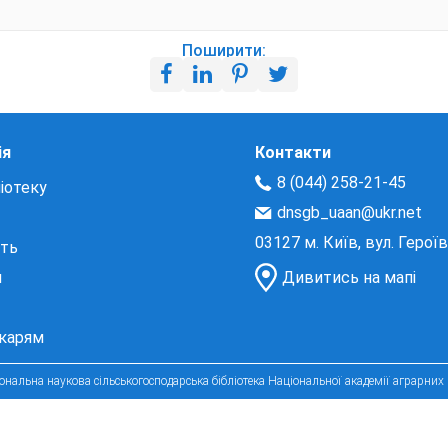
Поширити:
ія
Контакти
8 (044) 258-21-45
іотеку
dnsgb_uaan@ukr.net
03127 м. Київ, вул. Герої
сть
и
Дивитись на мапі
екарям
нальна наукова сільськогосподарська бібліотека Національної академії аграрних