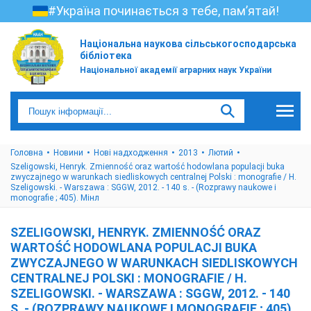
#Україна починається з тебе, пам’ятай!
Національна наукова сільськогосподарська
бібліотека
Національної академії аграрних наук України
Головна
Новини
Нові надходження
2013
Лютий
Szeligowski, Henryk. Zmienność oraz wartość hodowlana populacji buka
zwyczajnego w warunkach siedliskowych centralnej Polski : monografie / H.
Szeligowski. - Warszawa : SGGW, 2012. - 140 s. - (Rozprawy naukowe i
monografie ; 405). Мінл
SZELIGOWSKI, HENRYK. ZMIENNOŚĆ ORAZ
WARTOŚĆ HODOWLANA POPULACJI BUKA
ZWYCZAJNEGO W WARUNKACH SIEDLISKOWYCH
CENTRALNEJ POLSKI : MONOGRAFIE / H.
SZELIGOWSKI. - WARSZAWA : SGGW, 2012. - 140
S. - (ROZPRAWY NAUKOWE I MONOGRAFIE ; 405).