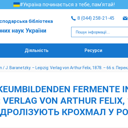
#Україна починається з тебе, пам’ятай!
8 (044) 258-21-45
сподарська бібліотека
рних наук України
Діяльність
Ресурси
 / J. Baranetzky. – Leipzig: Verlag von Arthur Felix, 1878. – 66 s. П
RKEUMBILDENDEN FERMENTE I
: VERLAG VON ARTHUR FELIX, 
ГІДРОЛІЗУЮТЬ КРОХМАЛ У 