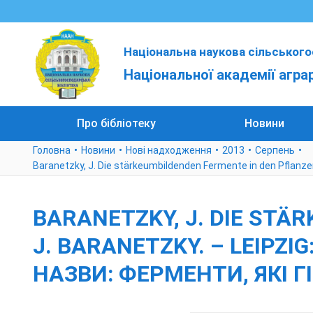
Національна наукова сільського
Національної академії агра
Про бібліотеку
Новини
Головна
Новини
Нові надходження
2013
Серпень
Baranetzky, J. Die stärkeumbildenden Fermente in den Pflanzen
BARANETZKY, J. DIE STÄ
J. BARANETZKY. – LEIPZIG
НАЗВИ: ФЕРМЕНТИ, ЯКІ 