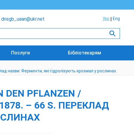
dnsgb_uaan@ukr.net
Укр
Eng
Послуги
Бібліотекарям
ереклад назви: Ферменти, які гідролізують крохмал у рослинах
N DEN PFLANZEN /
1878. – 66 S. ПЕРЕКЛАД
РОСЛИНАХ