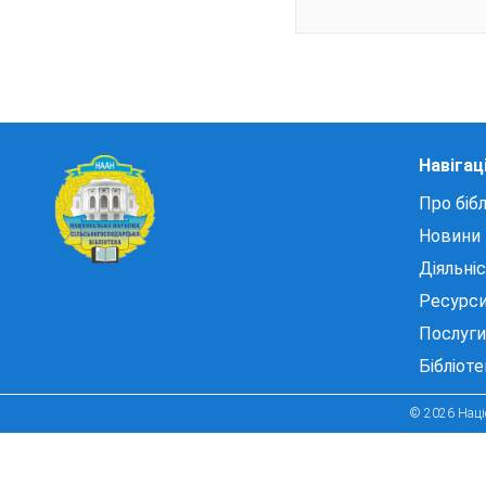
Навігац
Про бібл
Новини
Діяльні
Ресурс
Послуги
Бібліот
© 2026 Націо