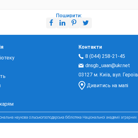
Поширити:
ія
Контакти
8 (044) 258-21-45
іотеку
dnsgb_uaan@ukr.net
03127 м. Київ, вул. Герої
сть
и
Дивитись на мапі
екарям
нальна наукова сільськогосподарська бібліотека Національної академії аграрних