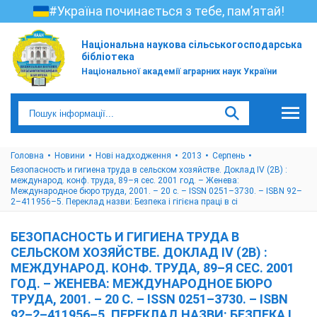
#Україна починається з тебе, пам’ятай!
Національна наукова сільськогосподарська
бібліотека
Національної академії аграрних наук України
Головна
Новини
Нові надходження
2013
Серпень
Безопасность и гигиена труда в сельском хозяйстве. Доклад IV (2В) :
международ. конф. труда, 89–я сес. 2001 год. – Женева:
Международное бюро труда, 2001. – 20 с. – ISSN 0251–3730. – ISBN 92–
2–411956–5. Переклад назви: Безпека і гігієна праці в сі
БЕЗОПАСНОСТЬ И ГИГИЕНА ТРУДА В
СЕЛЬСКОМ ХОЗЯЙСТВЕ. ДОКЛАД IV (2В) :
МЕЖДУНАРОД. КОНФ. ТРУДА, 89–Я СЕС. 2001
ГОД. – ЖЕНЕВА: МЕЖДУНАРОДНОЕ БЮРО
ТРУДА, 2001. – 20 С. – ISSN 0251–3730. – ISBN
92–2–411956–5. ПЕРЕКЛАД НАЗВИ: БЕЗПЕКА І