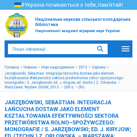
#Україна починається з тебе, пам’ятай!
Національна наукова сільськогосподарська
бібліотека
Національної академії аграрних наук України
Головна
Новини
Нові надходження
2013
Серпень
Jarzębowski, Sebastian. Integracja łańcucha dostaw jako element
kształtowania efektywności sektora przetwórstwa rolno–spożywczego:
monografie / S. Jarzębowski; ed. J. Kiryjow; ed. (techn.) Z. Orłowska. –
Warszawa: Wydaw. SGGW, 2013. – 208 s. – (Ro
JARZĘBOWSKI, SEBASTIAN. INTEGRACJA
ŁAŃCUCHA DOSTAW JAKO ELEMENT
KSZTAŁTOWANIA EFEKTYWNOŚCI SEKTORA
PRZETWÓRSTWA ROLNO–SPOŻYWCZEGO:
MONOGRAFIE / S. JARZĘBOWSKI; ED. J. KIRYJOW;
ED. (TECHN.) Z. ORŁOWSKA. – WARSZAWA: