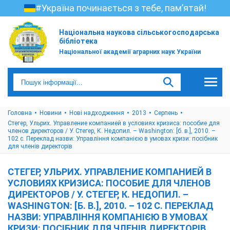
#Україна починається з тебе, пам’ятай!
Національна наукова сільськогосподарська
бібліотека
Національної академії аграрних наук України
Головна
Новини
Нові надходження
2013
Серпень
Стегер, Ульрих. Управление компанией в условиях кризиса: пособие для
членов директоров / У. Стегер, К. Недопил. – Washington: [б. в.], 2010. –
102 с. Переклад назви: Управління компанією в умовах кризи: посібник
для членів директорів
СТЕГЕР, УЛЬРИХ. УПРАВЛЕНИЕ КОМПАНИЕЙ В
УСЛОВИЯХ КРИЗИСА: ПОСОБИЕ ДЛЯ ЧЛЕНОВ
ДИРЕКТОРОВ / У. СТЕГЕР, К. НЕДОПИЛ. –
WASHINGTON: [Б. В.], 2010. – 102 С. ПЕРЕКЛАД
НАЗВИ: УПРАВЛІННЯ КОМПАНІЄЮ В УМОВАХ
КРИЗИ: ПОСІБНИК ДЛЯ ЧЛЕНІВ ДИРЕКТОРІВ