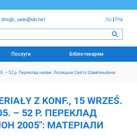
dnsgb_uaan@ukr.net
Укр
Eng
Послуги
Бібліотекарям
2005. – 52 p. Переклад назви: Лосицьке Свято Шампіньйона
RIAŁY Z KONF., 15 WRZEŚ.
05. – 52 P. ПЕРЕКЛАД
Н 2005": МАТЕРІАЛИ