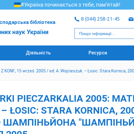
#Україна починається з тебе, пам’ятай!
8 (044) 258-21-45
сподарська бібліотека
рних наук України
Діяльність
Ресурси
ONF., 15 wrześ. 2005 / ed. A. Wojcieszuk. – Łosic: Stara Kornica, 
5
RKI PIECZARKALIA 2005: MATE
. – ŁOSIC: STARA KORNICA, 20
О ШАМПІНЬЙОНА "ШАМПІНЬЙО