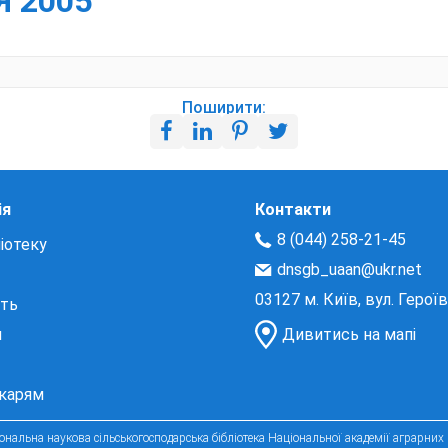
Я 2005
Поширити:
ія
Контакти
8 (044) 258-21-45
іотеку
dnsgb_uaan@ukr.net
03127 м. Київ, вул. Герої
сть
и
Дивитись на мапі
екарям
нальна наукова сільськогосподарська бібліотека Національної академії аграрних