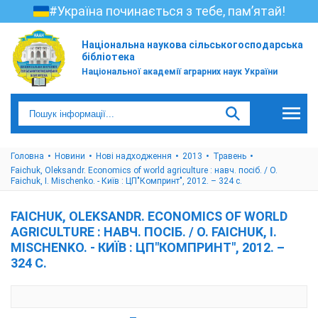
#Україна починається з тебе, пам’ятай!
Національна наукова сільськогосподарська
бібліотека
Національної академії аграрних наук України
Головна
Новини
Нові надходження
2013
Травень
Faichuk, Oleksandr. Economics of world agriculture : навч. посіб. / O.
Faichuk, I. Mischenko. - Київ : ЦП"Компринт", 2012. – 324 с.
FAICHUK, OLEKSANDR. ECONOMICS OF WORLD
AGRICULTURE : НАВЧ. ПОСІБ. / O. FAICHUK, I.
MISCHENKO. - КИЇВ : ЦП"КОМПРИНТ", 2012. –
324 С.