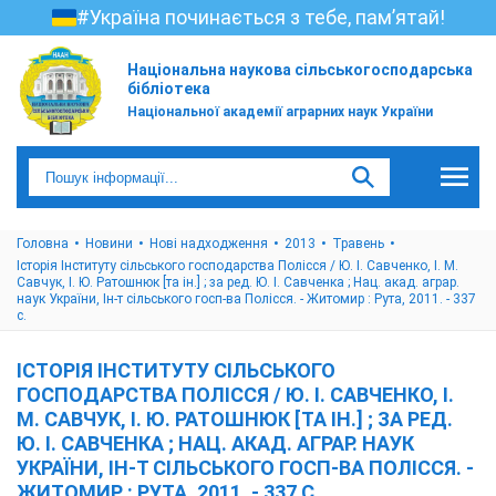
#Україна починається з тебе, пам’ятай!
Національна наукова сільськогосподарська
бібліотека
Національної академії аграрних наук України
Головна
Новини
Нові надходження
2013
Травень
Історія Інституту сільського господарства Полісся / Ю. І. Савченко, І. М.
Савчук, І. Ю. Ратошнюк [та ін.] ; за ред. Ю. І. Савченка ; Нац. акад. аграр.
наук України, Ін-т сільського госп-ва Полісся. - Житомир : Рута, 2011. - 337
с.
ІСТОРІЯ ІНСТИТУТУ СІЛЬСЬКОГО
ГОСПОДАРСТВА ПОЛІССЯ / Ю. І. САВЧЕНКО, І.
М. САВЧУК, І. Ю. РАТОШНЮК [ТА ІН.] ; ЗА РЕД.
Ю. І. САВЧЕНКА ; НАЦ. АКАД. АГРАР. НАУК
УКРАЇНИ, ІН-Т СІЛЬСЬКОГО ГОСП-ВА ПОЛІССЯ. -
ЖИТОМИР : РУТА, 2011. - 337 С.