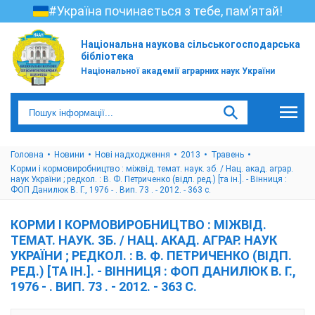
#Україна починається з тебе, пам’ятай!
Національна наукова сільськогосподарська
бібліотека
Національної академії аграрних наук України
Головна
Новини
Нові надходження
2013
Травень
Корми і кормовиробництво : міжвід. темат. наук. зб. / Нац. акад. аграр.
наук України ; редкол. : В. Ф. Петриченко (відп. ред.) [та ін.]. - Вінниця :
ФОП Данилюк В. Г., 1976 - . Вип. 73 . - 2012. - 363 с.
КОРМИ І КОРМОВИРОБНИЦТВО : МІЖВІД.
ТЕМАТ. НАУК. ЗБ. / НАЦ. АКАД. АГРАР. НАУК
УКРАЇНИ ; РЕДКОЛ. : В. Ф. ПЕТРИЧЕНКО (ВІДП.
РЕД.) [ТА ІН.]. - ВІННИЦЯ : ФОП ДАНИЛЮК В. Г.,
1976 - . ВИП. 73 . - 2012. - 363 С.