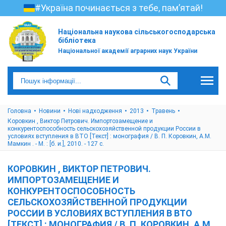
#Україна починається з тебе, пам’ятай!
Національна наукова сільськогосподарська
бібліотека
Національної академії аграрних наук України
Головна
Новини
Нові надходження
2013
Травень
Коровкин , Виктор Петрович. Импортозамещение и
конкурентоспособность сельскохозяйственной продукции России в
условиях вступления в ВТО [Текст] : монография / В. П. Коровкин, А.М.
Мамкин . - М. : [б. и.], 2010. - 127 с.
КОРОВКИН , ВИКТОР ПЕТРОВИЧ.
ИМПОРТОЗАМЕЩЕНИЕ И
КОНКУРЕНТОСПОСОБНОСТЬ
СЕЛЬСКОХОЗЯЙСТВЕННОЙ ПРОДУКЦИИ
РОССИИ В УСЛОВИЯХ ВСТУПЛЕНИЯ В ВТО
[ТЕКСТ] : МОНОГРАФИЯ / В. П. КОРОВКИН, А.М.