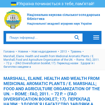
#Україна починається з тебе, пам’ятай!
Національна наукова сільськогосподарська
бібліотека
Національної академії аграрних наук України
Головна
Новини
Нові надходження
2013
Травень
Marshall, Elaine. Health and wealth from Medicinal Aromatic Plants / E.
Marshall; Food and Agriculture Organization of the UN. – Rome : FAO, 2011.
– 72 p. – (FAO Diversification booklet; 17). Переклад назви : Здоров`я і
багатство завдяки а
MARSHALL, ELAINE. HEALTH AND WEALTH FROM
MEDICINAL AROMATIC PLANTS / E. MARSHALL;
FOOD AND AGRICULTURE ORGANIZATION OF THE
UN. – ROME : FAO, 2011. – 72 P. – (FAO
DIVERSIFICATION BOOKLET; 17). ПЕРЕКЛАД
НАЗВИ : ЗДОРОВ`Я І БАГАТСТВО ЗАВДЯКИ А