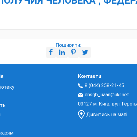
ПОЛУЧИЯ ЧЕЛОВЕКА ; ФЕДЕ
Поширити:
ія
Контакти
8 (044) 258-21-45
іотеку
dnsgb_uaan@ukr.net
03127 м. Київ, вул. Герої
сть
и
Дивитись на мапі
екарям