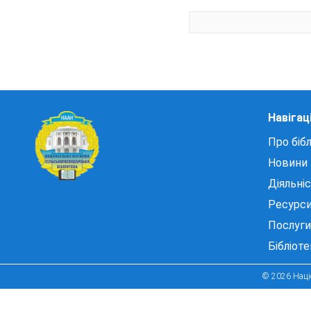
Навігац
Про бібл
Новини
Діяльні
Ресурс
Послуги
Бібліот
© 2026 Націо