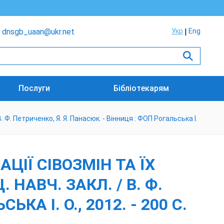
dnsgb_uaan@ukr.net
Укр
Eng
Послуги
Бібліотекарям
В. Ф. Петриченко, Я. Я. Панасюк. - Вінниця : ФОП Рогальська І.
ЦІЇ СІВОЗМІН ТА ЇХ
 НАВЧ. ЗАКЛ. / В. Ф.
А І. О., 2012. - 200 С.