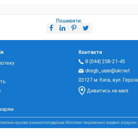
Поширити:
ія
Контакти
8 (044) 258-21-45
іотеку
dnsgb_uaan@ukr.net
03127 м. Київ, вул. Герої
сть
и
Дивитись на мапі
екарям
нальна наукова сільськогосподарська бібліотека Національної академії аграрних