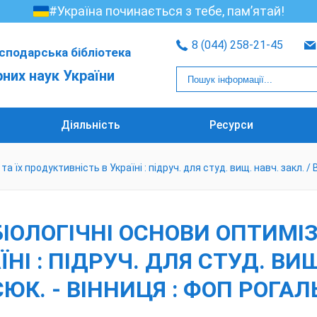
#Україна починається з тебе, пам’ятай!
8 (044) 258-21-45
сподарська бібліотека
рних наук України
Діяльність
Ресурси
а їх продуктивність в Україні : підруч. для студ. вищ. навч. закл. / 
БІОЛОГІЧНІ ОСНОВИ ОПТИМІЗА
І : ПІДРУЧ. ДЛЯ СТУД. ВИЩ.
К. - ВІННИЦЯ : ФОП РОГАЛЬСЬК