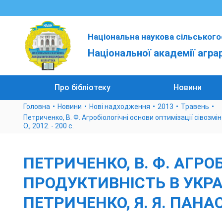
Національна наукова сільського
Національної академії агра
Про бібліотеку
Новини
Головна
Новини
Нові надходження
2013
Травень
Петриченко, В. Ф. Агробіологічні основи оптимізації сівозмін т
О., 2012. - 200 с.
ПЕТРИЧЕНКО, В. Ф. АГРО
ПРОДУКТИВНІСТЬ В УКРАЇН
ПЕТРИЧЕНКО, Я. Я. ПАНАСЮ