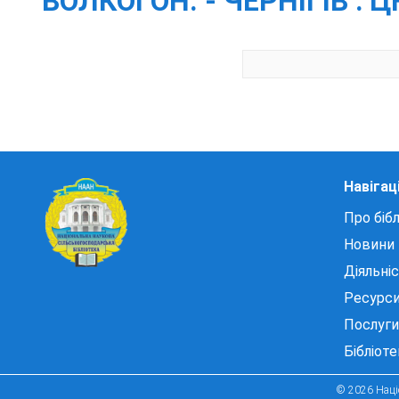
ВОЛКОГОН. - ЧЕРНІГІВ : ЦН
Навігац
Про бібл
Новини
Діяльні
Ресурс
Послуги
Бібліот
© 2026 Націо