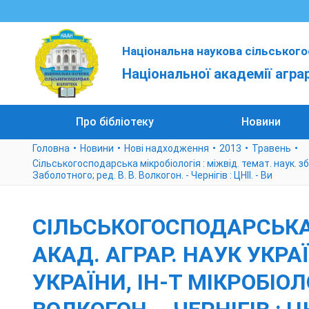
Національна наукова сільського
Національної академії агра
Про бібліотеку
Новини
Головна
Новини
Нові надходження
2013
Травень
Сільськогосподарська мікробіологія : міжвід. темат. наук. зб. / 
Заболотного; ред. В. В. Волкогон. - Чернігів : ЦНІІ. - Ви
СІЛЬСЬКОГОСПОДАРСЬКА М
АКАД. АГРАР. НАУК УКРАЇН
УКРАЇНИ, ІН-Т МІКРОБІОЛО