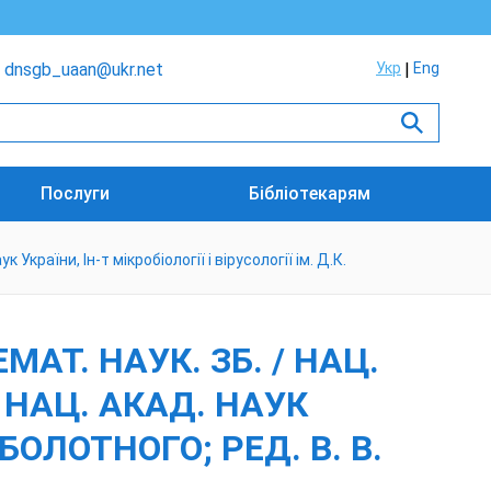
dnsgb_uaan@ukr.net
Укр
Eng
Послуги
Бібліотекарям
 України, Ін-т мікробіології і вірусології ім. Д.К.
АТ. НАУК. ЗБ. / НАЦ.
, НАЦ. АКАД. НАУК
АБОЛОТНОГО; РЕД. В. В.