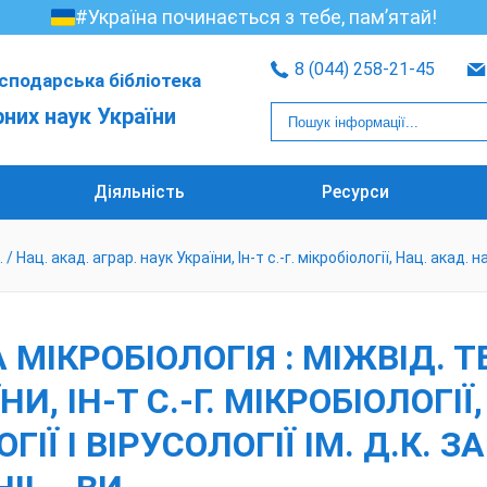
#Україна починається з тебе, пам’ятай!
8 (044) 258-21-45
сподарська бібліотека
рних наук України
Діяльність
Ресурси
Нац. акад. аграр. наук України, Ін-т с.-г. мікробіології, Нац. акад. наук
ІКРОБІОЛОГІЯ : МІЖВІД. ТЕМ
И, ІН-Т С.-Г. МІКРОБІОЛОГІЇ
ГІЇ І ВІРУСОЛОГІЇ ІМ. Д.К. З