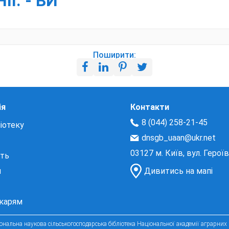
ІІ. - ВИ
Поширити:
ія
Контакти
8 (044) 258-21-45
іотеку
dnsgb_uaan@ukr.net
03127 м. Київ, вул. Герої
сть
и
Дивитись на мапі
екарям
нальна наукова сільськогосподарська бібліотека Національної академії аграрних