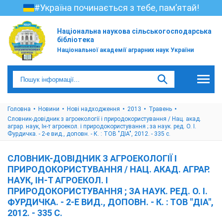
#Україна починається з тебе, пам’ятай!
Національна наукова сільськогосподарська
бібліотека
Національної академії аграрних наук України
Головна
Новини
Нові надходження
2013
Травень
Словник-довідник з агроекології і природокористування / Нац. акад.
аграр. наук, Ін-т агроекол. і природокористування ; за наук. ред. О. І.
Фурдичка. - 2-е вид., доповн. - К. : ТОВ "ДІА", 2012. - 335 с.
СЛОВНИК-ДОВІДНИК З АГРОЕКОЛОГІЇ І
ПРИРОДОКОРИСТУВАННЯ / НАЦ. АКАД. АГРАР.
НАУК, ІН-Т АГРОЕКОЛ. І
ПРИРОДОКОРИСТУВАННЯ ; ЗА НАУК. РЕД. О. І.
ФУРДИЧКА. - 2-Е ВИД., ДОПОВН. - К. : ТОВ "ДІА",
2012. - 335 С.