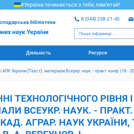
#Україна починається з тебе, пам’ятай!
8 (044) 258-21-45
сподарська бібліотека
рних наук України
Діяльність
Ресурси
ПК України [Текст] : матеріали Всеукр. наук. - практ. конф. (18 - 20 
НІ ТЕХНОЛОГІЧНОГО РІВНЯ 
АЛИ ВСЕУКР. НАУК. - ПРАКТ. 
АКАД. АГРАР. НАУК УКРАЇНИ, 