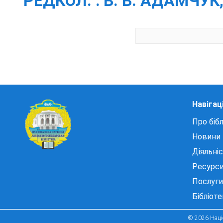
РЕДКОЛ. : В. В. АДАМЧУК, 
Навігац
Про бібл
Новини
Діяльні
Ресурс
Послуги
Бібліот
© 2026 Націо