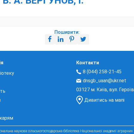
В. А. ВЕРГУНОВ, І.
Поширити:
ія
Контакти
8 (044) 258-21-45
іотеку
dnsgb_uaan@ukr.net
03127 м. Київ, вул. Герої
сть
и
Дивитись на мапі
екарям
нальна наукова сільськогосподарська бібліотека Національної академії аграрних