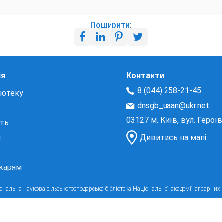
Поширити:
ія
Контакти
8 (044) 258-21-45
іотеку
dnsgb_uaan@ukr.net
03127 м. Київ, вул. Герої
сть
и
Дивитись на мапі
екарям
нальна наукова сільськогосподарська бібліотека Національної академії аграрних