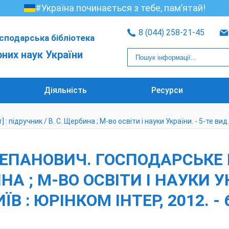
#Україна починається з тебе, пам’ятай!
8 (044) 258-21-45
сподарська бібліотека
рних наук України
Діяльність
Ресурси
дручник / В. С. Щербина ; М-во освіти і науки України. - 5-те вид., п
ПАНОВИЧ. ГОСПОДАРСЬКЕ ПР
НА ; М-ВО ОСВІТИ І НАУКИ УК
ЇВ : ЮРІНКОМ ІНТЕР, 2012. - 