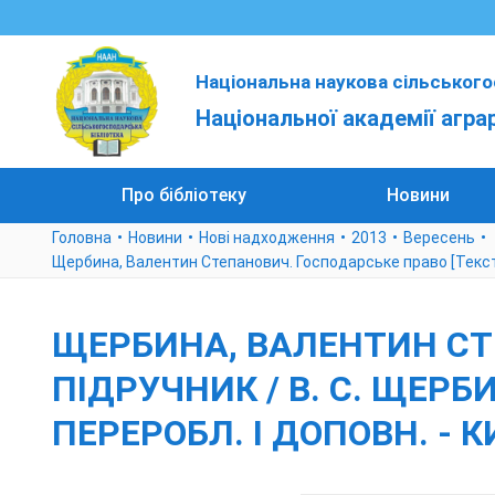
Національна наукова сільського
Національної академії агра
Про бібліотеку
Новини
Головна
Новини
Нові надходження
2013
Вересень
Щербина, Валентин Степанович. Господарське право [Текст] : пі
ЩЕРБИНА, ВАЛЕНТИН СТЕ
ПІДРУЧНИК / В. С. ЩЕРБИ
ПЕРЕРОБЛ. І ДОПОВН. - КИ