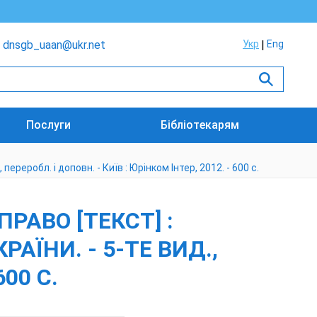
dnsgb_uaan@ukr.net
Укр
Eng
Послуги
Бібліотекарям
ереробл. і доповн. - Київ : Юрінком Інтер, 2012. - 600 с.
АВО [ТЕКСТ] :
РАЇНИ. - 5-ТЕ ВИД.,
600 С.