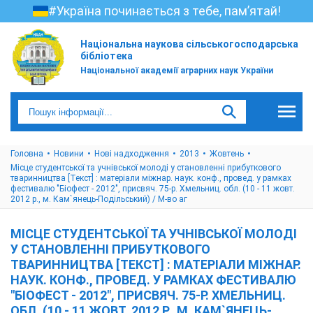
#Україна починається з тебе, пам’ятай!
Національна наукова сільськогосподарська
бібліотека
Національної академії аграрних наук України
Головна
Новини
Нові надходження
2013
Жовтень
Місце студентської та учнівської молоді у становленні прибуткового
тваринництва [Текст] : матеріали міжнар. наук. конф., провед. у рамках
фестивалю "Біофест - 2012", присвяч. 75-р. Хмельниц. обл. (10 - 11 жовт.
2012 р., м. Кам`янець-Подільський) / М-во аг
МІСЦЕ СТУДЕНТСЬКОЇ ТА УЧНІВСЬКОЇ МОЛОДІ
У СТАНОВЛЕННІ ПРИБУТКОВОГО
ТВАРИННИЦТВА [ТЕКСТ] : МАТЕРІАЛИ МІЖНАР.
НАУК. КОНФ., ПРОВЕД. У РАМКАХ ФЕСТИВАЛЮ
"БІОФЕСТ - 2012", ПРИСВЯЧ. 75-Р. ХМЕЛЬНИЦ.
ОБЛ. (10 - 11 ЖОВТ. 2012 Р., М. КАМ`ЯНЕЦЬ-