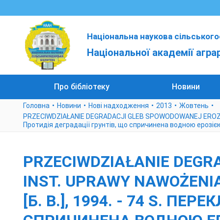
Національна наукова сільського
Національної академії агра
Про бібліотеку
Новини
Головна
Новини
Нові надходження
2013
Жовтень
PRZECIWDZIAŁANIE DEGRADACJI GLEB SPOWODOWANEJ EROZJĄ WODNĄ
Протидія деградації грунтів, що спричинена водною ерозіє
PRZECIWDZIAŁANIE DEGR
INST. UPRAWY NAWOŻENIA 
[Б. В.], 1994. - 74 S. П