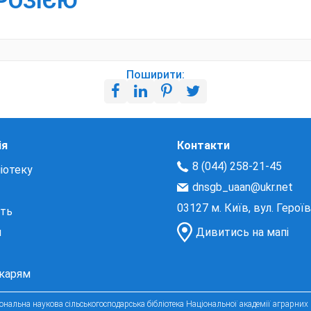
РОЗІЄЮ
Поширити:
ія
Контакти
8 (044) 258-21-45
іотеку
dnsgb_uaan@ukr.net
03127 м. Київ, вул. Герої
сть
и
Дивитись на мапі
екарям
нальна наукова сільськогосподарська бібліотека Національної академії аграрних