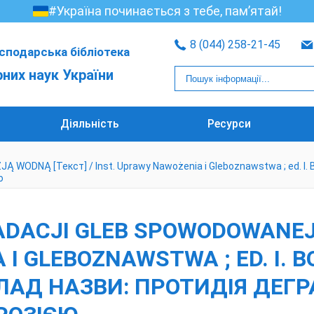
#Україна починається з тебе, пам’ятай!
8 (044) 258-21-45
сподарська бібліотека
рних наук України
Діяльність
Ресурси
 [Текст] / Inst. Uprawy Nawożenia i Gleboznawstwa ; ed. I. Borowie
ю
ADACJI GLEB SPOWODOWANEJ 
I GLEBOZNAWSTWA ; ED. I. B
ЕРЕКЛАД НАЗВИ: ПРОТИДІЯ ДЕГ