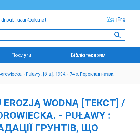
dnsgb_uaan@ukr.net
Укр
Eng
Послуги
Бібліотекарям
cka. - Puławy : [б. в.], 1994. - 74 s. Переклад назви:
EROZJĄ WODNĄ [ТЕКСТ] /
OROWIECKA. - PUŁAWY :
РАДАЦІЇ ГРУНТІВ, ЩО