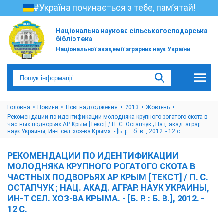
#Україна починається з тебе, пам’ятай!
Національна наукова сільськогосподарська
бібліотека
Національної академії аграрних наук України
Головна
Новини
Нові надходження
2013
Жовтень
Рекомендации по идентификации молодняка крупного рогатого скота в
частных подворьях АР Крым [Текст] / П. С. Остапчук ; Нац. акад. аграр.
наук Украины, Ин-т сел. хоз-ва Крыма. - [Б. р. : б. в.], 2012. - 12 с.
РЕКОМЕНДАЦИИ ПО ИДЕНТИФИКАЦИИ
МОЛОДНЯКА КРУПНОГО РОГАТОГО СКОТА В
ЧАСТНЫХ ПОДВОРЬЯХ АР КРЫМ [ТЕКСТ] / П. С.
ОСТАПЧУК ; НАЦ. АКАД. АГРАР. НАУК УКРАИНЫ,
ИН-Т СЕЛ. ХОЗ-ВА КРЫМА. - [Б. Р. : Б. В.], 2012. -
12 С.