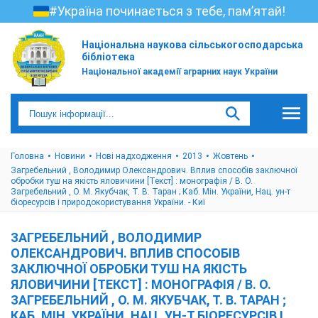
#Україна починається з тебе, пам’ятай!
Національна наукова сільськогосподарська
бібліотека
Національної академії аграрних наук України
Головна
Новини
Нові надходження
2013
Жовтень
Загребельний , Володимир Олександрович. Вплив способів заключної
обробки туш на якість яловичини [Текст] : монографія / В. О.
Загребельний , О. М. Якубчак, Т. В. Таран ; Каб. Мін. України, Нац. ун-т
біоресурсів і природокористування України. - Киї
ЗАГРЕБЕЛЬНИЙ , ВОЛОДИМИР
ОЛЕКСАНДРОВИЧ. ВПЛИВ СПОСОБІВ
ЗАКЛЮЧНОЇ ОБРОБКИ ТУШ НА ЯКІСТЬ
ЯЛОВИЧИНИ [ТЕКСТ] : МОНОГРАФІЯ / В. О.
ЗАГРЕБЕЛЬНИЙ , О. М. ЯКУБЧАК, Т. В. ТАРАН ;
КАБ. МІН. УКРАЇНИ, НАЦ. УН-Т БІОРЕСУРСІВ І